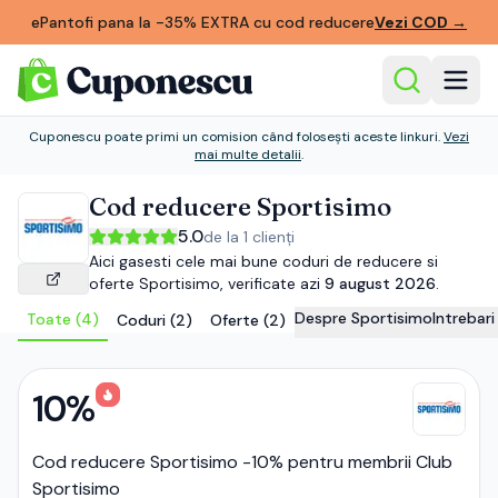
ePantofi pana la -35% EXTRA cu cod reducere
Vezi COD
→
Cuponescu poate primi un comision când folosești aceste linkuri.
Vezi
mai multe detalii
.
Cod reducere
Sportisimo
5.0
de la
1
clienți
Aici gasesti cele mai bune coduri de reducere si
oferte
Sportisimo
, verificate azi
9 august 2026
.
Despre
Sportisimo
Intrebar
Toate (
4
)
Coduri (
2
)
Oferte (
2
)
10%
Cod reducere Sportisimo -10% pentru membrii Club
Sportisimo