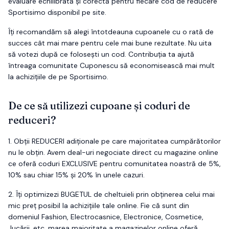
evaluare echilibrată și corectă pentru fiecare cod de reducere
Sportisimo
disponibil pe site.
Îți recomandăm să alegi întotdeauna cupoanele cu o rată de
succes cât mai mare pentru cele mai bune rezultate. Nu uita
să votezi după ce folosești un cod. Contribuția ta ajută
întreaga comunitate Cuponescu să economisească mai mult
la achizițiile de pe
Sportisimo
.
De ce să utilizezi cupoane și coduri de
reduceri?
1.
Obții
REDUCERI
adiționale pe care majoritatea cumpărătorilor
nu le obțin. Avem deal-uri negociate direct cu magazine online
ce oferă coduri EXCLUSIVE pentru comunitatea noastră de 5%,
10% sau chiar 15% și 20% în unele cazuri.
2.
Îți optimizezi
BUGETUL
de cheltuieli prin obținerea celui mai
mic preț posibil la achizițiile tale online. Fie că sunt din
domeniul Fashion, Electrocasnice, Electronice, Cosmetice,
Jucării, etc. marea majoritate a magazinelor online oferă