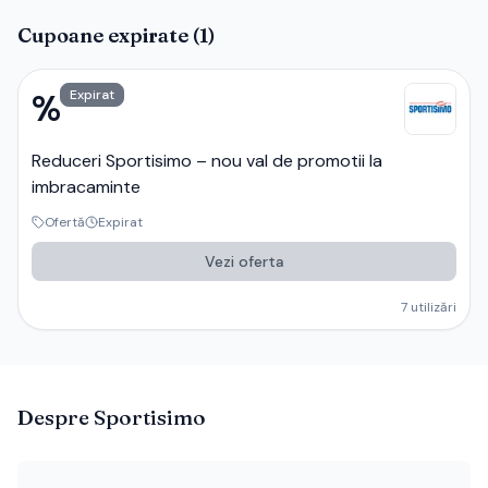
Cupoane expirate (
1
)
%
Expirat
Reduceri Sportisimo – nou val de promotii la
imbracaminte
Ofertă
Expirat
Vezi oferta
7
utilizări
Despre
Sportisimo