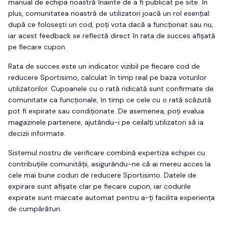
manual de echipa noastră înainte de a fi publicat pe site. În
plus, comunitatea noastră de utilizatori joacă un rol esențial:
după ce folosești un cod, poți vota dacă a funcționat sau nu,
iar acest feedback se reflectă direct în rata de succes afișată
pe fiecare cupon.
Rata de succes este un indicator vizibil pe fiecare cod de
reducere
Sportisimo
, calculat în timp real pe baza voturilor
utilizatorilor. Cupoanele cu o rată ridicată sunt confirmate de
comunitate ca funcționale, în timp ce cele cu o rată scăzută
pot fi expirate sau condiționate. De asemenea, poți evalua
magazinele partenere, ajutându-i pe ceilalți utilizatori să ia
decizii informate.
Sistemul nostru de verificare combină expertiza echipei cu
contribuțiile comunității, asigurându-ne că ai mereu acces la
cele mai bune coduri de reducere
Sportisimo
. Datele de
expirare sunt afișate clar pe fiecare cupon, iar codurile
expirate sunt marcate automat pentru a-ți facilita experiența
de cumpărături.