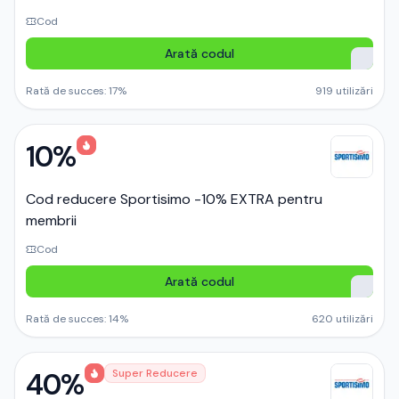
Cod
Arată codul
Rată de succes:
17
%
919
utilizări
10%
Cod reducere Sportisimo -10% EXTRA pentru
membrii
Cod
Arată codul
Rată de succes:
14
%
620
utilizări
40%
Super Reducere