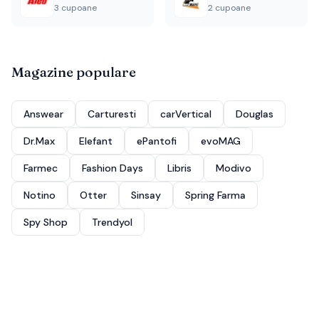
3 cupoane
2 cupoane
Magazine populare
Answear
Carturesti
carVertical
Douglas
Dr.Max
Elefant
ePantofi
evoMAG
Farmec
Fashion Days
Libris
Modivo
Notino
Otter
Sinsay
Spring Farma
Spy Shop
Trendyol