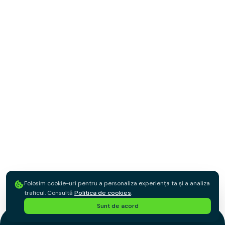
Folosim cookie-uri pentru a personaliza experiența ta și a analiza
Acasă
Magazine
Sportisimo
traficul. Consultă
Politica de cookies
.
Sunt de acord