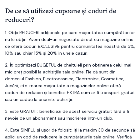
De ce să utilizezi cupoane și coduri de
reduceri?
1.
Obții
REDUCERI
adiționale pe care majoritatea cumpărătorilor
nu le obțin. Avem deal-uri negociate direct cu magazine online
ce oferă coduri EXCLUSIVE pentru comunitatea noastră de 5%,
10% sau chiar 15% și 20% în unele cazuri.
2.
Îți optimizezi
BUGETUL
de cheltuieli prin obținerea celui mai
mic preț posibil la achizițiile tale online. Fie că sunt din
domeniul Fashion, Electrocasnice, Electronice, Cosmetice,
Jucării, etc. marea majoritate a magazinelor online oferă
coduri de reduceri și beneficii EXTRA cum ar fi transport gratuit
sau un cadou la anumite achiziții.
3.
Este
GRATUIT
: beneficiezi de acest serviciu gratuit fără a fi
nevoie de un abonament sau înscrierea într-un club.
4.
Este
SIMPLU
și ușor de folosit: îți ia maxim 30 de secunde să
aplici un cod de reducere la cumpărăturile tale online. Verifică