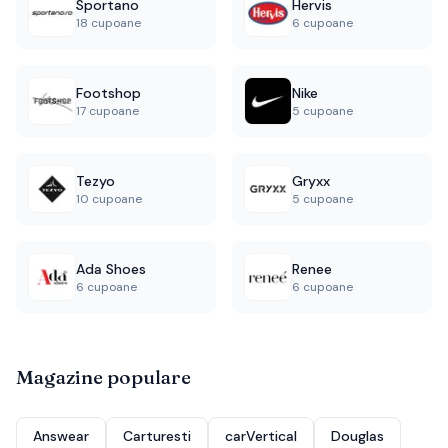
Sportano
Hervis
18 cupoane
6 cupoane
Footshop
Nike
17 cupoane
5 cupoane
Tezyo
Gryxx
10 cupoane
5 cupoane
Ada Shoes
Renee
6 cupoane
6 cupoane
Magazine populare
Answear
Carturesti
carVertical
Douglas