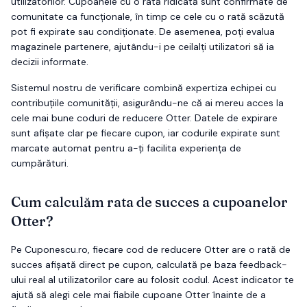
utilizatorilor. Cupoanele cu o rată ridicată sunt confirmate de
comunitate ca funcționale, în timp ce cele cu o rată scăzută
pot fi expirate sau condiționate. De asemenea, poți evalua
magazinele partenere, ajutându-i pe ceilalți utilizatori să ia
decizii informate.
Sistemul nostru de verificare combină expertiza echipei cu
contribuțiile comunității, asigurându-ne că ai mereu acces la
cele mai bune coduri de reducere
Otter
. Datele de expirare
sunt afișate clar pe fiecare cupon, iar codurile expirate sunt
marcate automat pentru a-ți facilita experiența de
cumpărături.
Cum calculăm rata de succes a cupoanelor
Otter
?
Pe Cuponescu.ro, fiecare cod de reducere
Otter
are o rată de
succes afișată direct pe cupon, calculată pe baza feedback-
ului real al utilizatorilor care au folosit codul. Acest indicator te
ajută să alegi cele mai fiabile cupoane
Otter
înainte de a