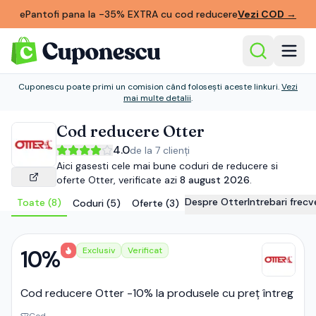
ePantofi pana la -35% EXTRA cu cod reducere
Vezi COD
→
Cuponescu poate primi un comision când folosești aceste linkuri.
Vezi
mai multe detalii
.
Cod reducere
Otter
4.0
de la
7
clienți
Aici gasesti cele mai bune coduri de reducere si
oferte
Otter
, verificate azi
8 august 2026
.
Despre
Otter
Intrebari frec
Toate (
8
)
Coduri (
5
)
Oferte (
3
)
10%
Exclusiv
Verificat
Cod reducere Otter -10% la produsele cu preț întreg