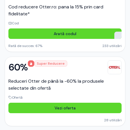
Cod reducere Otter.ro: pana la 15% prin card
fidelitate*
Cod
Arată codul
Rată de succes:
67
%
233
utilizări
60%
Super Reducere
Reduceri Otter de până la -60% la produsele
selectate din ofertă
Ofertă
Vezi oferta
28
utilizări