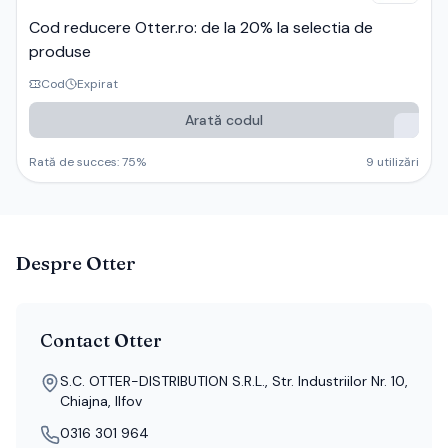
Cod reducere Otter.ro: de la 20% la selectia de
produse
Cod
Expirat
Arată codul
Rată de succes:
75
%
9
utilizări
Despre
Otter
Contact
Otter
S.C. OTTER-DISTRIBUTION S.R.L., Str. Industriilor Nr. 10,
Chiajna, Ilfov
0316 301 964