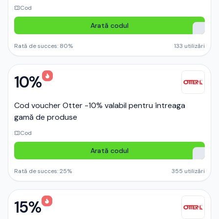
Cod
Arată codul
Rată de succes:
80
%
133
utilizări
10%
Cod voucher Otter -10% valabil pentru întreaga
gamă de produse
Cod
Arată codul
Rată de succes:
25
%
355
utilizări
15%