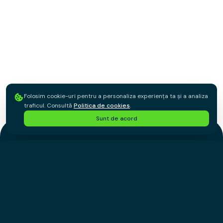
Folosim cookie-uri pentru a personaliza experiența ta și a analiza
Acasă
Magazine
Otter
traficul. Consultă
Politica de cookies
.
Sunt de acord
©
2026
Cuponescu.ro. Toate drepturile rezervate.