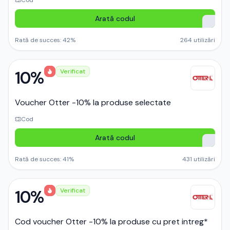
Cod
Arată codul
Rată de succes:
42
%
264
utilizări
10%
Verificat
Voucher Otter -10% la produse selectate
Cod
Arată codul
Rată de succes:
41
%
431
utilizări
10%
Verificat
Cod voucher Otter -10% la produse cu pret intreg*