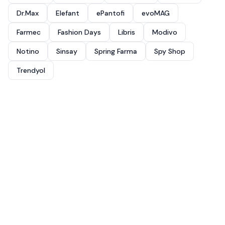
Dr.Max
Elefant
ePantofi
evoMAG
Farmec
Fashion Days
Libris
Modivo
Notino
Sinsay
Spring Farma
Spy Shop
Trendyol