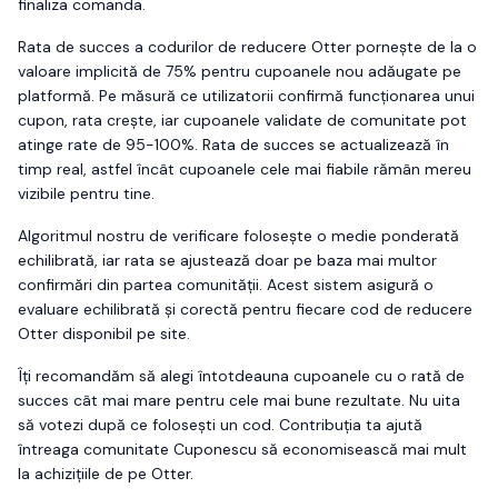
finaliza comanda.
Rata de succes a codurilor de reducere
Otter
pornește de la o
valoare implicită de 75% pentru cupoanele nou adăugate pe
platformă. Pe măsură ce utilizatorii confirmă funcționarea unui
cupon, rata crește, iar cupoanele validate de comunitate pot
atinge rate de 95-100%. Rata de succes se actualizează în
timp real, astfel încât cupoanele cele mai fiabile rămân mereu
vizibile pentru tine.
Algoritmul nostru de verificare folosește o medie ponderată
echilibrată, iar rata se ajustează doar pe baza mai multor
confirmări din partea comunității. Acest sistem asigură o
evaluare echilibrată și corectă pentru fiecare cod de reducere
Otter
disponibil pe site.
Îți recomandăm să alegi întotdeauna cupoanele cu o rată de
succes cât mai mare pentru cele mai bune rezultate. Nu uita
să votezi după ce folosești un cod. Contribuția ta ajută
întreaga comunitate Cuponescu să economisească mai mult
la achizițiile de pe
Otter
.