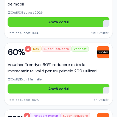
de mobil
Cod
31 august 2026
Arată codul
Rată de succes:
83
%
250
utilizări
60%
Nou
Super Reducere
Verificat
Voucher Trendyol 60% reducere extra la
imbracaminte, valid pentru primele 200 utilizari
Cod
Expiră în 4 zile
Arată codul
Rată de succes:
80
%
54
utilizări
Transport gratuit
Super Reducere