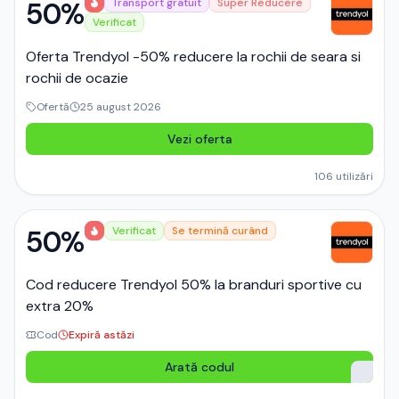
50%
Transport gratuit
Super Reducere
Verificat
Oferta Trendyol -50% reducere la rochii de seara si
rochii de ocazie
Ofertă
25 august 2026
Vezi oferta
106
utilizări
50%
Verificat
Se termină curând
Cod reducere Trendyol 50% la branduri sportive cu
extra 20%
Cod
Expiră astăzi
Arată codul