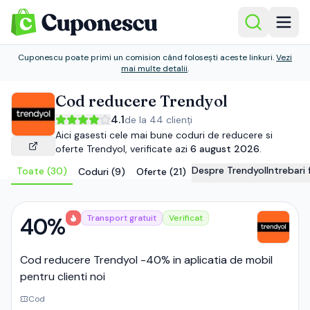
Cuponescu poate primi un comision când folosești aceste linkuri.
Vezi
mai multe detalii
.
Cod reducere
Trendyol
4.1
de la
44
clienți
Aici gasesti cele mai bune coduri de reducere si
oferte
Trendyol
, verificate azi
6 august 2026
.
Despre
Trendyol
Intrebari
Toate (
30
)
Coduri (
9
)
Oferte (
21
)
40%
Transport gratuit
Verificat
Cod reducere Trendyol -40% in aplicatia de mobil
pentru clienti noi
Cod