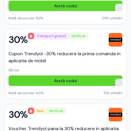
Arată codul
Rată de succes:
62
%
2187
utilizări
30%
Transport gratuit
Verificat
Cupon Trendyol -30% reducere la prima comanda in
aplicatia de mobil
Cod
Arată codul
Rată de succes:
60
%
726
utilizări
30%
Nou
Verificat
Voucher Trendyol pana la 30% reducere in aplicatia