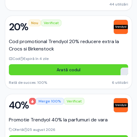
44
utilizări
20%
Nou
Verificat
Cod promotional Trendyol 20% reducere extra la
Crocs si Birkenstock
Cod
Expiră în 4 zile
Arată codul
Rată de succes:
100
%
6
utilizări
40%
Merge 100%
Verificat
Promotie Trendyol 40% la parfumuri de vara
Ofertă
25 august 2026