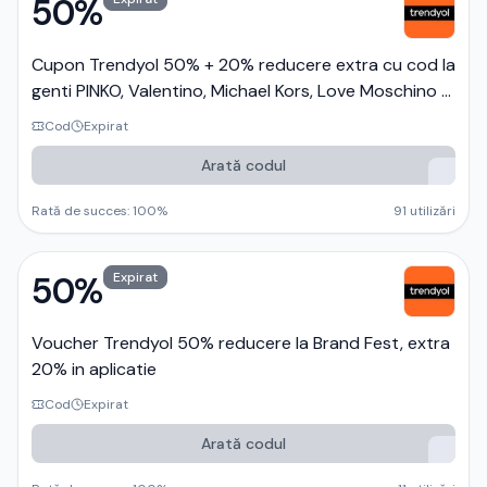
50%
Cupon Trendyol 50% + 20% reducere extra cu cod la
genti PINKO, Valentino, Michael Kors, Love Moschino -
primii 200 clienti
Cod
Expirat
Arată codul
Rată de succes:
100
%
91
utilizări
50%
Expirat
Voucher Trendyol 50% reducere la Brand Fest, extra
20% in aplicatie
Cod
Expirat
Arată codul