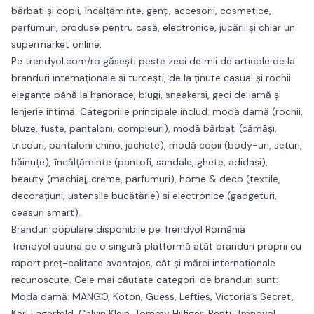
bărbați și copii, încălțăminte, genți, accesorii, cosmetice,
parfumuri, produse pentru casă, electronice, jucării și chiar un
supermarket online.
Pe trendyol.com/ro găsești peste zeci de mii de articole de la
branduri internaționale și turcești, de la ținute casual și rochii
elegante până la hanorace, blugi, sneakersi, geci de iarnă și
lenjerie intimă. Categoriile principale includ: modă damă (rochii,
bluze, fuste, pantaloni, compleuri), modă bărbați (cămăși,
tricouri, pantaloni chino, jachete), modă copii (body-uri, seturi,
hăinuțe), încălțăminte (pantofi, sandale, ghete, adidași),
beauty (machiaj, creme, parfumuri), home & deco (textile,
decorațiuni, ustensile bucătărie) și electronice (gadgeturi,
ceasuri smart).
Branduri populare disponibile pe Trendyol România
Trendyol aduna pe o singură platformă atât branduri proprii cu
raport preț-calitate avantajos, cât și mărci internaționale
recunoscute. Cele mai căutate categorii de branduri sunt:
Modă damă:
MANGO, Koton, Guess, Lefties, Victoria’s Secret,
Karl Lagerfeld, Calvin Klein, Tommy Hilfiger, Penti, Trendyol