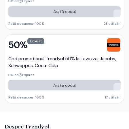
Cod
Expirat
Arată codul
Rată de succes:
100
%
23
utilizări
50%
Expirat
Cod promotional Trendyol 50% la Lavazza, Jacobs,
Schweppes, Coca-Cola
Cod
Expirat
Arată codul
Rată de succes:
100
%
17
utilizări
Despre
Trendyol