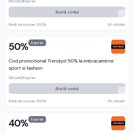
Cod
Expirat
Arată codul
Rată de succes:
100
%
26
utilizări
50%
Expirat
Cod promotional Trendyol 50% la imbracaminte
sport si fashion
Cod
Expirat
Arată codul
Rată de succes:
100
%
25
utilizări
40%
Expirat