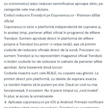
cu cronometru) aduc reduceri semnificative aproape zilnic, pe
categoriile cele mai căutate.
Coduri reducere Trendyol pe Cuponescu.ro - Partener afiliat
oficial
Cuponescu.ro este o platformă independentă de cupoane și,
în același timp, partener afiliat oficial în programul de afiliere
Trendyol. Suntem aprobați direct în platforma de afiliere
proprie a Trendyol (nu printr-o rețea terță), așa că primim
codurile de reducere oficiale direct de la sursă.
Precizare:
nu
suntem Trendyol și nu reprezentăm magazinul oficial Trendyol,
ci listăm codurile lor de reducere în calitate de partener afiliat
aprobat. Asta înseamnă două lucruri:
Codurile noastre sunt cele REALE
, nu copiate sau ghicite. Le
primim direct prin platformă, cu datele de expirare exacte.
Le testăm înainte să le punem pe site
. Dacă un cod nu mai
funcționează, îl scoatem. Nu-ți pierzi timpul cu „cod invalid”.
În plus, ai acces la urmatoarele:
📱
Aplicația cuponescu.ro pe iOS și Android.
Primești notificare
pe telefon când apare un cod nou Trendyol sau o campanie