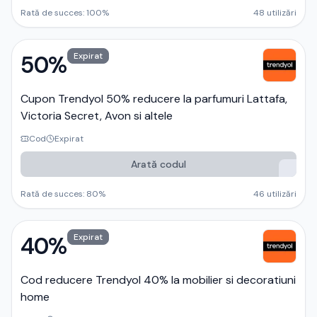
Rată de succes:
100
%
48
utilizări
50%
Expirat
Cupon Trendyol 50% reducere la parfumuri Lattafa,
Victoria Secret, Avon si altele
Cod
Expirat
Arată codul
Rată de succes:
80
%
46
utilizări
40%
Expirat
Cod reducere Trendyol 40% la mobilier si decoratiuni
home