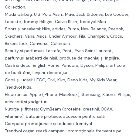
Collection.
Modă bărbați:
U.S. Polo Assn., Mavi, Jack & Jones, Lee Cooper,
Lacoste, Tommy Hilfiger, Calvin Klein, Trendyol Man.
Sport și sneakersi:
Nike, adidas, Puma, New Balance, Reebok,
Skechers, Vans, Asics, Under Armour, Fila, Champion, Crocs,
Birkenstock, Converse, Columbia.
Beauty și parfumuri:
Lattafa, Penti, Yves Saint Laurent,
parfumuri arăbești de nișă, produse de machiaj și îngrijire.
Casă și deco:
English Home, Pandora, Dyson, Philips, articole
de bucătărie, lenjerii, decorațiuni.
Copii și jucării:
LEGO, Civil, Kiko, Deno Kids, My Kids Wear,
Trendyol Kids.
Electronice:
Apple (iPhone, MacBook), Samsung, Xiaomi, Philips,
accesorii și gadgeturi.
Nutriție și fitness:
GymBeam (proteine, creatină, BCAA,
vitamine), batoane proteice, accesorii pentru sală.
Campanii promoționale și reduceri Trendyol
Trendyol organizează campanii promoționale frecvente pe