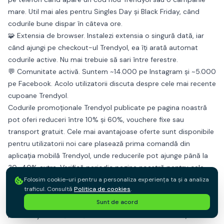
mare. Util mai ales pentru Singles Day și Black Friday, când
codurile bune dispar în câteva ore.
🧩
Extensia de browser.
Instalezi extensia o singură dată, iar
când ajungi pe checkout-ul Trendyol, ea îți arată automat
codurile active. Nu mai trebuie să sari între ferestre.
💬
Comunitate activă.
Suntem ~14.000 pe Instagram și ~5.000
pe Facebook. Acolo utilizatorii discuta despre cele mai recente
cupoane Trendyol.
Codurile promoționale Trendyol
publicate pe pagina noastră
pot oferi reduceri între
10% și 60%
, vouchere fixe sau
transport gratuit. Cele mai avantajoase oferte sunt disponibile
pentru utilizatorii noi care plasează prima comandă din
aplicația mobilă Trendyol
, unde reducerile pot ajunge până la
30–40% extra
. Verifică periodic pagina noastră pentru cele
mai noi
cupoane Trendyol
,
vouchere Trendyol
și
coduri
Folosim cookie-uri pentru a personaliza experiența ta și a analiza
traficul. Consultă
Politica de cookies
.
promoționale Trendyol
actualizate.
Sunt de acord
Cupon Trendyol vs cod promoțional Trendyol
Pe Trendyol există două mecanici diferite de reducere, iar