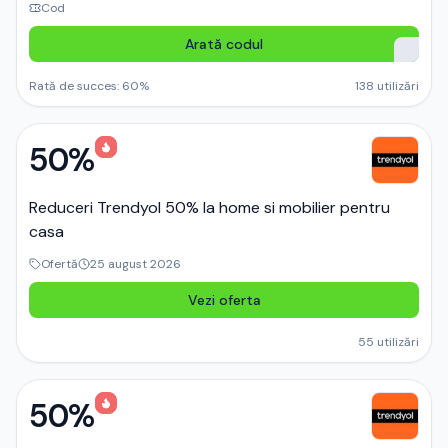
Cod
Arată codul
Rată de succes:
60
%
138
utilizări
50%
Reduceri Trendyol 50% la home si mobilier pentru
casa
Ofertă
25 august 2026
Vezi oferta
55
utilizări
50%