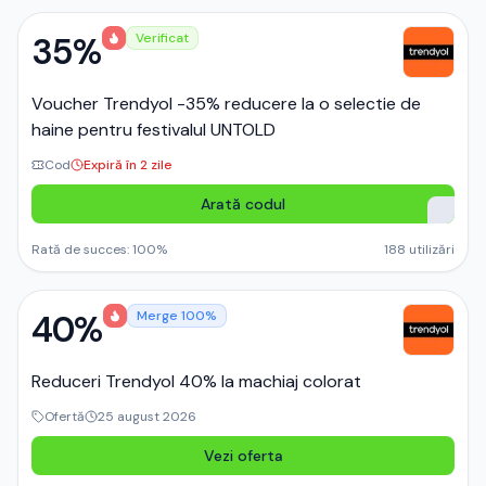
35%
Verificat
Voucher Trendyol -35% reducere la o selectie de
haine pentru festivalul UNTOLD
Cod
Expiră în 2 zile
Arată codul
Rată de succes:
100
%
188
utilizări
40%
Merge 100%
Reduceri Trendyol 40% la machiaj colorat
Ofertă
25 august 2026
Vezi oferta