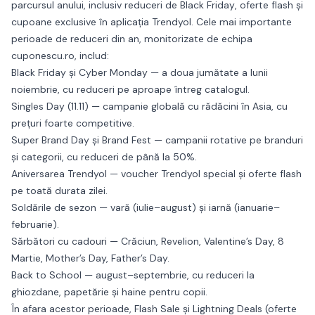
parcursul anului, inclusiv
reduceri de Black Friday
,
oferte flash
și
cupoane exclusive în aplicația Trendyol
. Cele mai importante
perioade de reduceri din an, monitorizate de echipa
cuponescu.ro, includ:
Black Friday și Cyber Monday
— a doua jumătate a lunii
noiembrie, cu reduceri pe aproape întreg catalogul.
Singles Day (11.11)
— campanie globală cu rădăcini în Asia, cu
prețuri foarte competitive.
Super Brand Day și Brand Fest
— campanii rotative pe branduri
și categorii, cu reduceri de până la 50%.
Aniversarea Trendyol
— voucher Trendyol special și oferte flash
pe toată durata zilei.
Soldările de sezon
— vară (iulie–august) și iarnă (ianuarie–
februarie).
Sărbători cu cadouri
— Crăciun, Revelion, Valentine’s Day, 8
Martie, Mother’s Day, Father’s Day.
Back to School
— august–septembrie, cu reduceri la
ghiozdane, papetărie și haine pentru copii.
În afara acestor perioade,
Flash Sale
și
Lightning Deals
(oferte