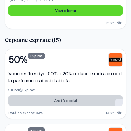
Ofertă
25 august 2026
Vezi oferta
12
utilizări
Cupoane expirate (
15
)
50%
Expirat
Voucher Trendyol 50% + 20% reducere extra cu cod
la parfumuri arabesti Lattafa
Cod
Expirat
Arată codul
Rată de succes:
83
%
43
utilizări
Expirat