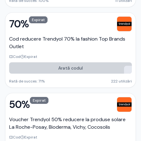
Rată de succes:
100
%
11
utilizări
70%
Expirat
Cod reducere Trendyol 70% la fashion Top Brands
Outlet
Cod
Expirat
Arată codul
Rată de succes:
71
%
222
utilizări
50%
Expirat
Voucher Trendyol 50% reducere la produse solare
La Roche-Posay, Bioderma, Vichy, Cocosolis
Cod
Expirat