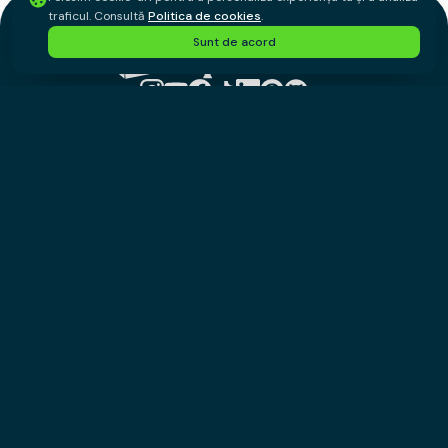
traficul. Consultă
Politica de cookies
.
Sunt de acord
©
2026
Cuponescu.ro. Toate drepturile rezervate.
Despre noi
Contact
Toate magazinele
Toate cupoanele
Toate categoriile
Blog
Extensie gratuita Chrome