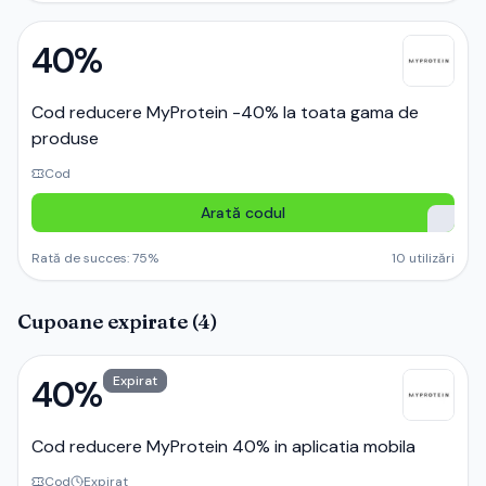
40%
Cod reducere MyProtein -40% la toata gama de
produse
Cod
Arată codul
Rată de succes:
75
%
10
utilizări
Cupoane expirate (
4
)
40%
Expirat
Cod reducere MyProtein 40% in aplicatia mobila
Cod
Expirat