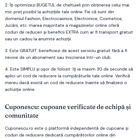
2.
Îți optimizezi
BUGETUL
de cheltuieli prin obținerea celui mai
mic preț posibil la achizițiile tale online. Fie că sunt din
domeniul Fashion, Electrocasnice, Electronice, Cosmetice,
Jucării, etc. marea majoritate a magazinelor online oferă
coduri de reduceri și beneficii EXTRA cum ar fi transport gratuit
sau un cadou la anumite achiziții.
3.
Este
GRATUIT
: beneficiezi de acest serviciu gratuit fără a fi
nevoie de un abonament sau înscrierea într-un club.
4.
Este
SIMPLU
și ușor de folosit: îți ia maxim 30 de secunde să
aplici un cod de reducere la cumpărăturile tale online. Verifică
mereu dacă există un cod de reducere înainte să finalizezi o
achiziție online.
Cuponescu: cupoane verificate de echipă și
comunitate
Cuponescu.ro este o platformă independentă de cupoane și
coduri de reducere dedicată cumpărătorilor online din