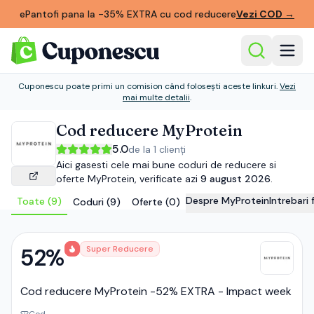
ePantofi pana la -35% EXTRA cu cod reducere
Vezi COD
→
Cuponescu poate primi un comision când folosești aceste linkuri.
Vezi
mai multe detalii
.
Cod reducere
MyProtein
5.0
de la
1
clienți
Aici gasesti cele mai bune coduri de reducere si
oferte
MyProtein
, verificate azi
9 august 2026
.
Despre
MyProtein
Intrebari
Toate (
9
)
Coduri (
9
)
Oferte (
0
)
52%
Super Reducere
Cod reducere MyProtein -52% EXTRA - Impact week