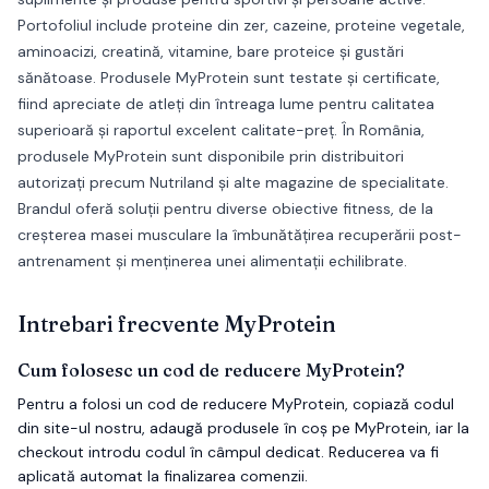
Portofoliul include proteine din zer, cazeine, proteine vegetale,
aminoacizi, creatină, vitamine, bare proteice și gustări
sănătoase. Produsele MyProtein sunt testate și certificate,
fiind apreciate de atleți din întreaga lume pentru calitatea
superioară și raportul excelent calitate-preț. În România,
produsele MyProtein sunt disponibile prin distribuitori
autorizați precum Nutriland și alte magazine de specialitate.
Brandul oferă soluții pentru diverse obiective fitness, de la
creșterea masei musculare la îmbunătățirea recuperării post-
antrenament și menținerea unei alimentații echilibrate.
Intrebari frecvente
MyProtein
Cum folosesc un cod de reducere MyProtein?
Pentru a folosi un cod de reducere MyProtein, copiază codul
din site-ul nostru, adaugă produsele în coș pe MyProtein, iar la
checkout introdu codul în câmpul dedicat. Reducerea va fi
aplicată automat la finalizarea comenzii.