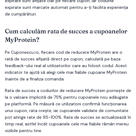
expirare sunt afișate clar pe fiecare cupon, iar codurile
expirate sunt marcate automat pentru a-ți facilita experiența
de cumpărături.
Cum calculăm rata de succes a cupoanelor
MyProtein
?
Pe Cuponescu.ro, fiecare cod de reducere
MyProtein
are o
rată de succes afișată direct pe cupon, calculată pe baza
feedback-ului real al utilizatorilor care au folosit codul. Acest
indicator te ajută să alegi cele mai fiabile cupoane
MyProtein
înainte de a finaliza comanda.
Rata de succes a codurilor de reducere
MyProtein
pornește de
la o valoare implicită de 75% pentru cupoanele nou adăugate
pe platformă. Pe măsură ce utilizatorii confirmă funcționarea
unui cupon, rata crește, iar cupoanele validate de comunitate
pot atinge rate de 95-100%. Rata de succes se actualizează în
timp real, astfel încât cupoanele cele mai fiabile rămân mereu
vizibile pentru tine.