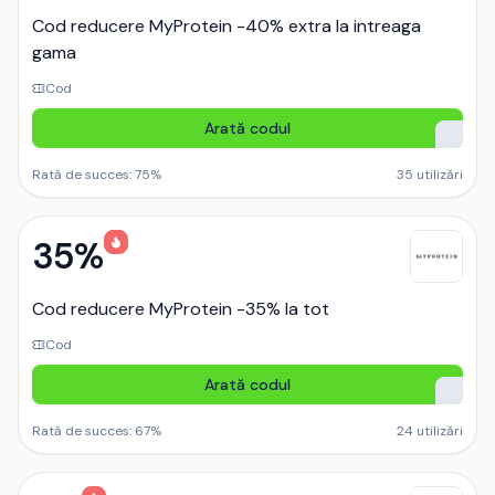
Cod reducere MyProtein -40% extra la intreaga
gama
Cod
Arată codul
Rată de succes:
75
%
35
utilizări
35%
Cod reducere MyProtein -35% la tot
Cod
Arată codul
Rată de succes:
67
%
24
utilizări