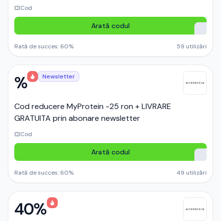
Cod
Arată codul
Rată de succes:
60
%
59
utilizări
%
Newsletter
Cod reducere MyProtein -25 ron + LIVRARE
GRATUITA prin abonare newsletter
Cod
Arată codul
Rată de succes:
60
%
49
utilizări
40%