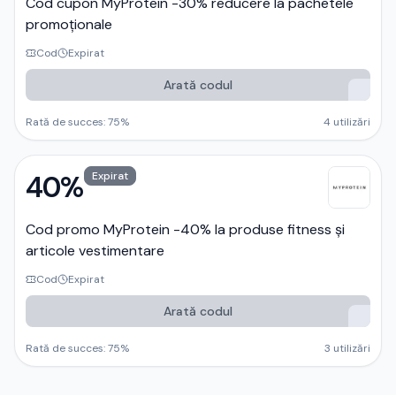
Cod cupon MyProtein -30% reducere la pachetele
promoționale
Cod
Expirat
Arată codul
Rată de succes:
75
%
4
utilizări
40%
Expirat
Cod promo MyProtein -40% la produse fitness și
articole vestimentare
Cod
Expirat
Arată codul
Rată de succes:
75
%
3
utilizări