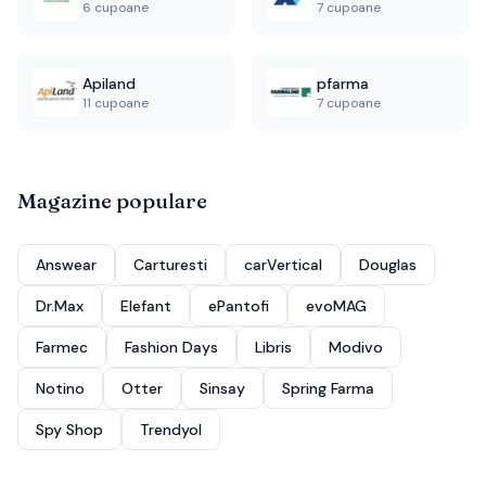
6 cupoane
7 cupoane
Apiland
pfarma
11 cupoane
7 cupoane
Magazine populare
Answear
Carturesti
carVertical
Douglas
Dr.Max
Elefant
ePantofi
evoMAG
Farmec
Fashion Days
Libris
Modivo
Notino
Otter
Sinsay
Spring Farma
Spy Shop
Trendyol