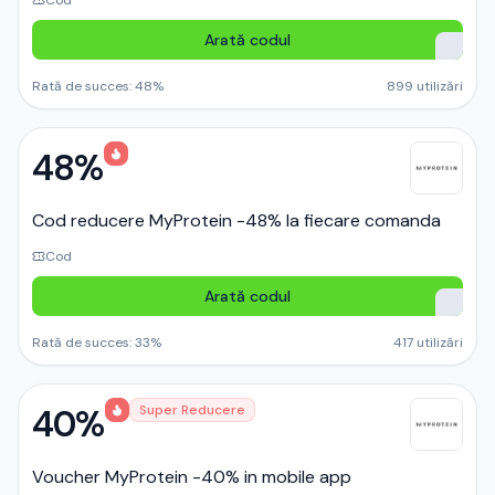
Cod
Arată codul
Rată de succes:
48
%
899
utilizări
48%
Cod reducere MyProtein -48% la fiecare comanda
Cod
Arată codul
Rată de succes:
33
%
417
utilizări
40%
Super Reducere
Voucher MyProtein -40% in mobile app