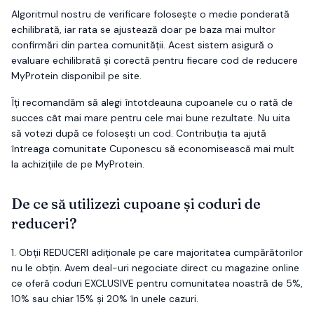
Algoritmul nostru de verificare folosește o medie ponderată
echilibrată, iar rata se ajustează doar pe baza mai multor
confirmări din partea comunității. Acest sistem asigură o
evaluare echilibrată și corectă pentru fiecare cod de reducere
MyProtein
disponibil pe site.
Îți recomandăm să alegi întotdeauna cupoanele cu o rată de
succes cât mai mare pentru cele mai bune rezultate. Nu uita
să votezi după ce folosești un cod. Contribuția ta ajută
întreaga comunitate Cuponescu să economisească mai mult
la achizițiile de pe
MyProtein
.
De ce să utilizezi cupoane și coduri de
reduceri?
1.
Obții
REDUCERI
adiționale pe care majoritatea cumpărătorilor
nu le obțin. Avem deal-uri negociate direct cu magazine online
ce oferă coduri EXCLUSIVE pentru comunitatea noastră de 5%,
10% sau chiar 15% și 20% în unele cazuri.