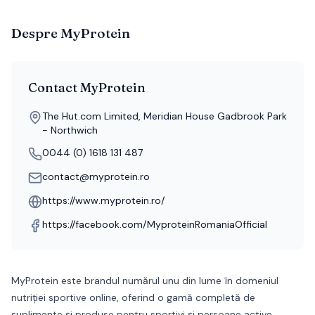
Despre
MyProtein
Contact
MyProtein
The Hut.com Limited, Meridian House Gadbrook Park
- Northwich
0044 (0) 1618 131 487
contact@myprotein.ro
https://www.myprotein.ro/
https://facebook.com/MyproteinRomaniaOfficial
MyProtein este brandul numărul unu din lume în domeniul
nutriției sportive online, oferind o gamă completă de
suplimente și produse pentru sportivi și persoane active.