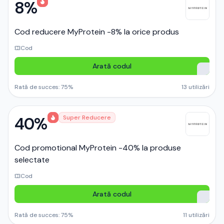
8%
Cod reducere MyProtein -8% la orice produs
Cod
Arată codul
Rată de succes:
75
%
13
utilizări
40%
Super Reducere
Cod promotional MyProtein -40% la produse
selectate
Cod
Arată codul
Rată de succes:
75
%
11
utilizări