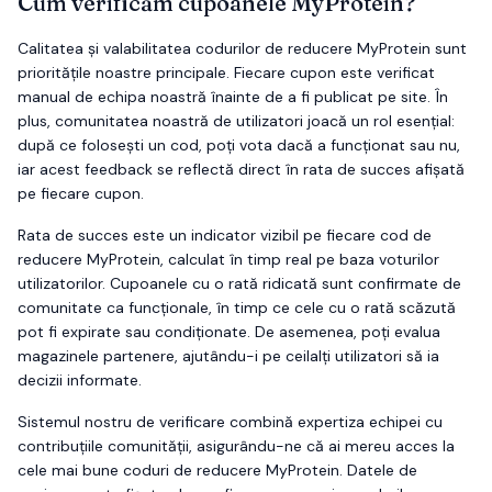
Cum verificăm cupoanele
MyProtein
?
Calitatea și valabilitatea codurilor de reducere
MyProtein
sunt
prioritățile noastre principale. Fiecare cupon este verificat
manual de echipa noastră înainte de a fi publicat pe site. În
plus, comunitatea noastră de utilizatori joacă un rol esențial:
după ce folosești un cod, poți vota dacă a funcționat sau nu,
iar acest feedback se reflectă direct în rata de succes afișată
pe fiecare cupon.
Rata de succes este un indicator vizibil pe fiecare cod de
reducere
MyProtein
, calculat în timp real pe baza voturilor
utilizatorilor. Cupoanele cu o rată ridicată sunt confirmate de
comunitate ca funcționale, în timp ce cele cu o rată scăzută
pot fi expirate sau condiționate. De asemenea, poți evalua
magazinele partenere, ajutându-i pe ceilalți utilizatori să ia
decizii informate.
Sistemul nostru de verificare combină expertiza echipei cu
contribuțiile comunității, asigurându-ne că ai mereu acces la
cele mai bune coduri de reducere
MyProtein
. Datele de