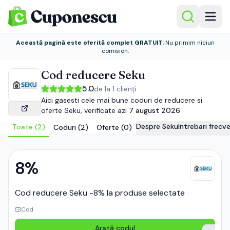
Această pagină este oferită complet GRATUIT.
Nu primim niciun
comision.
Cod reducere
Seku
5.0
de la
1
clienți
Aici gasesti cele mai bune coduri de reducere si
oferte
Seku
, verificate azi
7 august 2026
.
Despre
Seku
Intrebari frec
Toate (
2
)
Coduri (
2
)
Oferte (
0
)
8%
Cod reducere Seku -8% la produse selectate
Cod
Arată codul