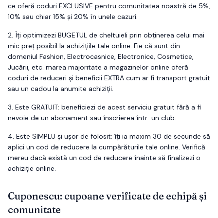
ce oferă coduri EXCLUSIVE pentru comunitatea noastră de 5%,
10% sau chiar 15% și 20% în unele cazuri.
2.
Îți optimizezi
BUGETUL
de cheltuieli prin obținerea celui mai
mic preț posibil la achizițiile tale online. Fie că sunt din
domeniul Fashion, Electrocasnice, Electronice, Cosmetice,
Jucării, etc. marea majoritate a magazinelor online oferă
coduri de reduceri și beneficii EXTRA cum ar fi transport gratuit
sau un cadou la anumite achiziții.
3.
Este
GRATUIT
: beneficiezi de acest serviciu gratuit fără a fi
nevoie de un abonament sau înscrierea într-un club.
4.
Este
SIMPLU
și ușor de folosit: îți ia maxim 30 de secunde să
aplici un cod de reducere la cumpărăturile tale online. Verifică
mereu dacă există un cod de reducere înainte să finalizezi o
achiziție online.
Cuponescu: cupoane verificate de echipă și
comunitate