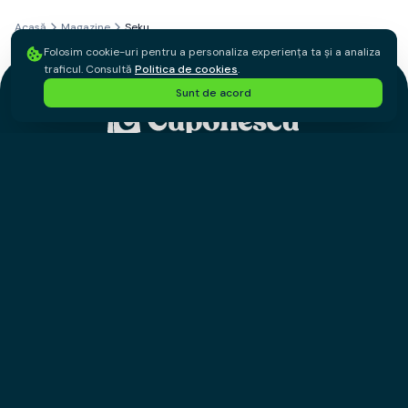
Acasă
Magazine
Seku
Folosim cookie-uri pentru a personaliza experiența ta și a analiza
traficul. Consultă
Politica de cookies
.
Sunt de acord
©
2026
Cuponescu.ro. Toate drepturile rezervate.
Despre noi
Contact
Toate magazinele
Toate cupoanele
Toate categoriile
Blog