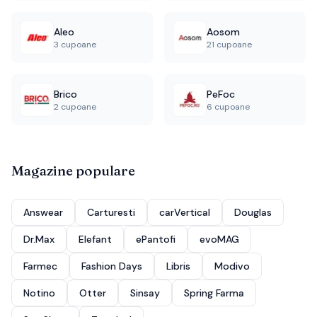
Aleo
Aosom
3 cupoane
21 cupoane
Brico
PeFoc
2 cupoane
6 cupoane
Magazine populare
Answear
Carturesti
carVertical
Douglas
Dr.Max
Elefant
ePantofi
evoMAG
Farmec
Fashion Days
Libris
Modivo
Notino
Otter
Sinsay
Spring Farma