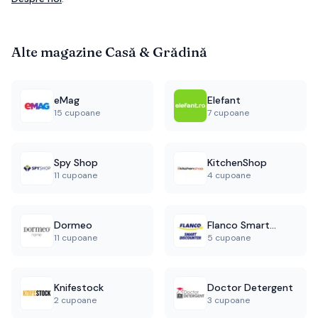
Alte magazine
Casă & Grădină
eMag
Elefant
15 cupoane
7 cupoane
Spy Shop
KitchenShop
11 cupoane
4 cupoane
Dormeo
Flanco Smart
11 cupoane
5 cupoane
Discounter
Knifestock
Doctor Detergent
2 cupoane
3 cupoane