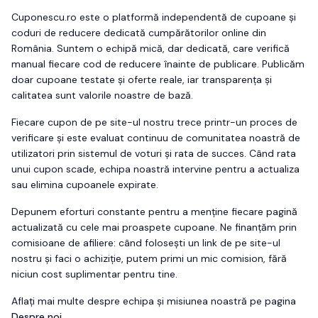
Cuponescu.ro este o platformă independentă de cupoane și
coduri de reducere dedicată cumpărătorilor online din
România. Suntem o echipă mică, dar dedicată, care verifică
manual fiecare cod de reducere înainte de publicare. Publicăm
doar cupoane testate și oferte reale, iar transparența și
calitatea sunt valorile noastre de bază.
Fiecare cupon de pe site-ul nostru trece printr-un proces de
verificare și este evaluat continuu de comunitatea noastră de
utilizatori prin sistemul de voturi și rata de succes. Când rata
unui cupon scade, echipa noastră intervine pentru a actualiza
sau elimina cupoanele expirate.
Depunem eforturi constante pentru a menține fiecare pagină
actualizată cu cele mai proaspete cupoane. Ne finanțăm prin
comisioane de afiliere: când folosești un link de pe site-ul
nostru și faci o achiziție, putem primi un mic comision, fără
niciun cost suplimentar pentru tine.
Aflați mai multe despre echipa și misiunea noastră pe pagina
Despre noi
.