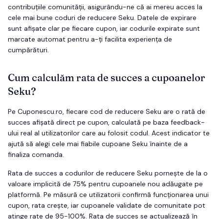
contribuțiile comunității, asigurându-ne că ai mereu acces la
cele mai bune coduri de reducere
Seku
. Datele de expirare
sunt afișate clar pe fiecare cupon, iar codurile expirate sunt
marcate automat pentru a-ți facilita experiența de
cumpărături.
Cum calculăm rata de succes a cupoanelor
Seku
?
Pe Cuponescu.ro, fiecare cod de reducere
Seku
are o rată de
succes afișată direct pe cupon, calculată pe baza feedback-
ului real al utilizatorilor care au folosit codul. Acest indicator te
ajută să alegi cele mai fiabile cupoane
Seku
înainte de a
finaliza comanda.
Rata de succes a codurilor de reducere
Seku
pornește de la o
valoare implicită de 75% pentru cupoanele nou adăugate pe
platformă. Pe măsură ce utilizatorii confirmă funcționarea unui
cupon, rata crește, iar cupoanele validate de comunitate pot
atinge rate de 95-100%. Rata de succes se actualizează în