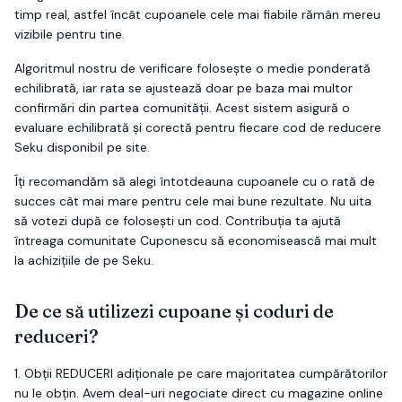
timp real, astfel încât cupoanele cele mai fiabile rămân mereu
vizibile pentru tine.
Algoritmul nostru de verificare folosește o medie ponderată
echilibrată, iar rata se ajustează doar pe baza mai multor
confirmări din partea comunității. Acest sistem asigură o
evaluare echilibrată și corectă pentru fiecare cod de reducere
Seku
disponibil pe site.
Îți recomandăm să alegi întotdeauna cupoanele cu o rată de
succes cât mai mare pentru cele mai bune rezultate. Nu uita
să votezi după ce folosești un cod. Contribuția ta ajută
întreaga comunitate Cuponescu să economisească mai mult
la achizițiile de pe
Seku
.
De ce să utilizezi cupoane și coduri de
reduceri?
1.
Obții
REDUCERI
adiționale pe care majoritatea cumpărătorilor
nu le obțin. Avem deal-uri negociate direct cu magazine online