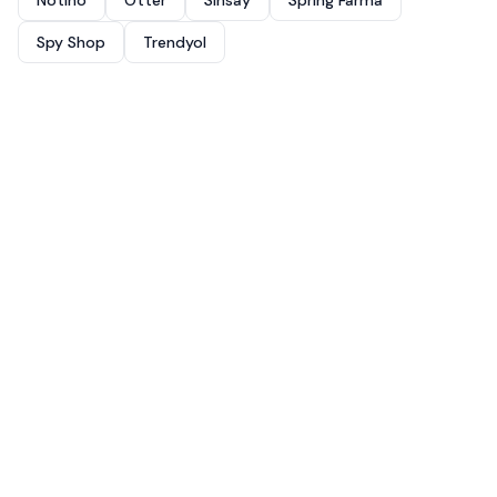
Notino
Otter
Sinsay
Spring Farma
Spy Shop
Trendyol