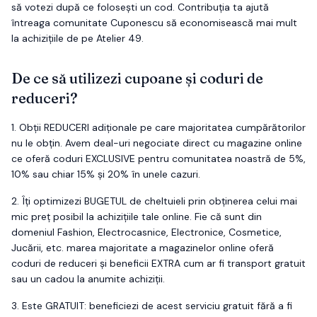
să votezi după ce folosești un cod. Contribuția ta ajută
întreaga comunitate Cuponescu să economisească mai mult
la achizițiile de pe
Atelier 49
.
De ce să utilizezi cupoane și coduri de
reduceri?
1.
Obții
REDUCERI
adiționale pe care majoritatea cumpărătorilor
nu le obțin. Avem deal-uri negociate direct cu magazine online
ce oferă coduri EXCLUSIVE pentru comunitatea noastră de 5%,
10% sau chiar 15% și 20% în unele cazuri.
2.
Îți optimizezi
BUGETUL
de cheltuieli prin obținerea celui mai
mic preț posibil la achizițiile tale online. Fie că sunt din
domeniul Fashion, Electrocasnice, Electronice, Cosmetice,
Jucării, etc. marea majoritate a magazinelor online oferă
coduri de reduceri și beneficii EXTRA cum ar fi transport gratuit
sau un cadou la anumite achiziții.
3.
Este
GRATUIT
: beneficiezi de acest serviciu gratuit fără a fi