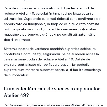
Rata de succes este un indicator vizibil pe fiecare cod de
reducere
Atelier 49
, calculat în timp real pe baza voturilor
utilizatorilor. Cupoanele cu o rată ridicată sunt confirmate de
comunitate ca funcționale, în timp ce cele cu o rată scăzută
pot fi expirate sau condiționate. De asemenea, poți evalua
magazinele partenere, ajutându-i pe ceilalți utilizatori să ia
decizii informate.
Sistemul nostru de verificare combină expertiza echipei cu
contribuțiile comunității, asigurându-ne că ai mereu acces la
cele mai bune coduri de reducere
Atelier 49
. Datele de
expirare sunt afișate clar pe fiecare cupon, iar codurile
expirate sunt marcate automat pentru a-ți facilita experiența
de cumpărături.
Cum calculăm rata de succes a cupoanelor
Atelier 49
?
Pe Cuponescu.ro, fiecare cod de reducere
Atelier 49
are o rată