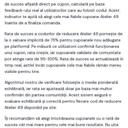
de succes afișată direct pe cupon, calculată pe baza
feedback-ului real al utilizatorilor care au folosit codul. Acest
indicator te ajută să alegi cele mai fiabile cupoane
Atelier 49
înainte de a finaliza comanda.
Rata de succes a codurilor de reducere
Atelier 49
pornește de
la o valoare implicită de 75% pentru cupoanele nou adăugate
pe platformă. Pe măsură ce utilizatorii confirmă funcționarea
unui cupon, rata crește, iar cupoanele validate de comunitate
pot atinge rate de 95-100%. Rata de succes se actualizează în
timp real, astfel încât cupoanele cele mai fiabile rămân mereu
vizibile pentru tine.
Algoritmul nostru de verificare folosește o medie ponderată
echilibrată, iar rata se ajustează doar pe baza mai multor
confirmări din partea comunității. Acest sistem asigură o
evaluare echilibrată și corectă pentru fiecare cod de reducere
Atelier 49
disponibil pe site.
Îți recomandăm să alegi întotdeauna cupoanele cu o rată de
succes cât mai mare pentru cele mai bune rezultate. Nu uita