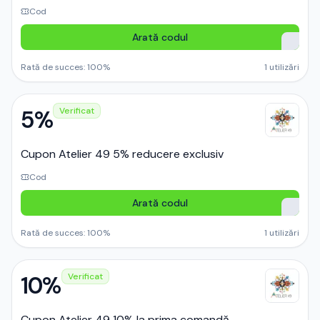
Cod
Arată codul
Rată de succes:
100
%
1
utilizări
5%
Verificat
Cupon Atelier 49 5% reducere exclusiv
Cod
Arată codul
Rată de succes:
100
%
1
utilizări
10%
Verificat
Cupon Atelier 49 10% la prima comandă