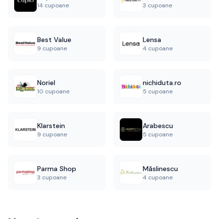
14 cupoane
3 cupoane
Best Value
Lensa
9 cupoane
4 cupoane
Noriel
nichiduta.ro
10 cupoane
5 cupoane
Klarstein
Arabescu
9 cupoane
5 cupoane
Parma Shop
Măslinescu
3 cupoane
4 cupoane