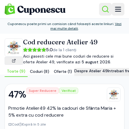
Cuponescu poate primi un comision când folosești aceste linkuri.
Vezi
mai multe detalii
.
Cod reducere
Atelier 49
5.0
de la
1
clienți
Aici gasesti cele mai bune coduri de reducere si
oferte
Atelier 49
, verificate azi
5 august 2026
.
Despre
Atelier 49
Intrebari 
Toate (
9
)
Coduri (
8
)
Oferte (
1
)
47%
Super Reducere
Verificat
Prmotie Atelier49 42% la cadouri de Sfânta Maria +
5% extra cu cod reducere
Cod
Expiră în 5 zile