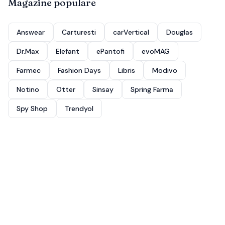
Magazine populare
Answear
Carturesti
carVertical
Douglas
Dr.Max
Elefant
ePantofi
evoMAG
Farmec
Fashion Days
Libris
Modivo
Notino
Otter
Sinsay
Spring Farma
Spy Shop
Trendyol