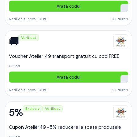
Arată codul
Rată de succes:
100
%
0
utilizări
🚚
Verificat
Voucher Atelier 49 transport gratuit cu cod FREE
Cod
Arată codul
Rată de succes:
100
%
2
utilizări
5%
Exclusiv
Verificat
Cupon Atelier49 -5% reducere la toate produsele